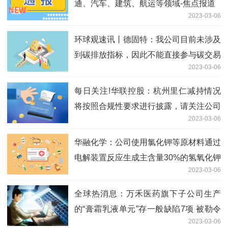
通、汽车、建筑、航运等领域-焦点报道
2023-03-06
环球观速讯丨德固特：我公司目前未涉及
到碳排放指标，因此不能直接参与碳交易
2023-03-06
每日关注!华联控股：杭州里仁减持情况
将按照合规性要求进行披露，请关注公司
2023-03-06
后续相关公告
华融化学：公司使用氯化钾等原材料通过
电解装置反应生成主含量30%的氢氧化钾
2023-03-06
溶液及氯气、氢气中间产品 环球微资讯
全球热消息：万禾医药旗下子公司生产
的“膏霜乳液单元”存一般缺陷7项 被勒令
2023-03-06
限期整改