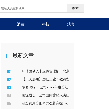
搜索
消费
科技
观察
最新文章
环球微动态丨应急管理部：北京
丰台长峰医院“4·18”事故严重冲击
【天天热闻】远信工业：敬请留
人民群众安全感和幸福感
意公司后续披露的定期报告
陕西黑猫： 公司2022年度分红
方案为每股0.1元，目前尚未实施分
创源股份：公司国际营销人员已
派，具体实施时间请关注公司后续
多次出访国外客户，加强客户联
制造费用分配率怎么算实操_制