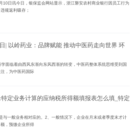
月10日讯今日，银保监会网站显示，浙江磐安农村商业银行因员工行为
；违规返利吸存；
日| 以岭药业：品牌赋能 推动中医药走向世界 环
命科学面临着由西风东渐向东风西渐的转变，中医药整体系统思维受到国
关注，为中医药国际
:特定业务计算的应纳税所得额填报表怎么填_特定
务是与一般业务相对应的。2、一般情况下，企业在月末或者季度末才计
得额，预缴企业所得