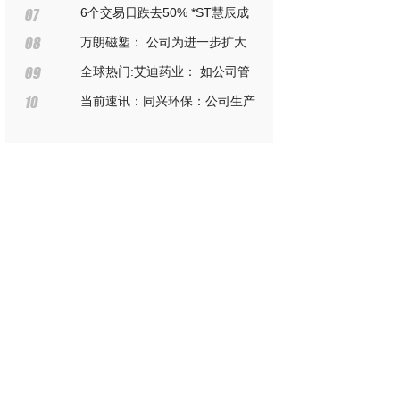
遭深交所11问：三大股东为何减持
6个交易日跌去50% *ST慧辰成
股份 高溢价收购是否存在应披露未
科创板市值最低公司
万朗磁塑： 公司为进一步扩大
披露的抽屉协议
发展，形成基建、固定资产投资增
全球热门:艾迪药业： 如公司管
加；为发展新业务增加股权投资
理层未来有相关增持计划安排，公
当前速讯：同兴环保：公司生产
司会按照信息披露要求及时履行公
经营情况正常，如有应披露信息将
告义务
严格按照有关法律法规的规定，及
时履行信息披露义务