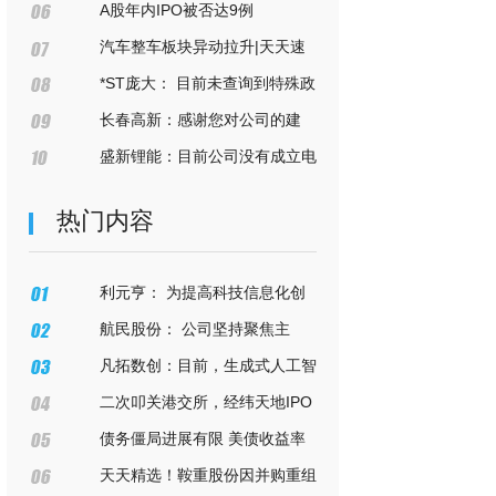
公告
系，主动推荐产品，并积极参加展
造费用分配率怎么算
A股年内IPO被否达9例
会开拓客户
汽车整车板块异动拉升|天天速
看料
*ST庞大： 目前未查询到特殊政
策。 头条焦点
长春高新：感谢您对公司的建
议，如有相关事宜公司会按照法律
盛新锂能：目前公司没有成立电
法规要求履行审议披露程序
池公司的计划。也_热点评
热门内容
利元亨： 为提高科技信息化创
新能力，公司与华为建立了合作关
航民股份： 公司坚持聚焦主
系， 全球资讯
业，全面推进转型升级和产业协同
凡拓数创：目前，生成式人工智
发展
能技术（AIGC）进入快速发展阶
二次叩关港交所，经纬天地IPO
段，是AI发展的里程碑
故事成长预期尚欠缺？
债务僵局进展有限 美债收益率
上行态势不改
天天精选！鞍重股份因并购重组