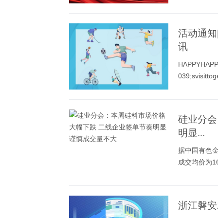
活动通知
讯
HAPPYHAP
039;svisitt
硅业分会
明显...
据中国有色金
成交均价为16
浙江磐安