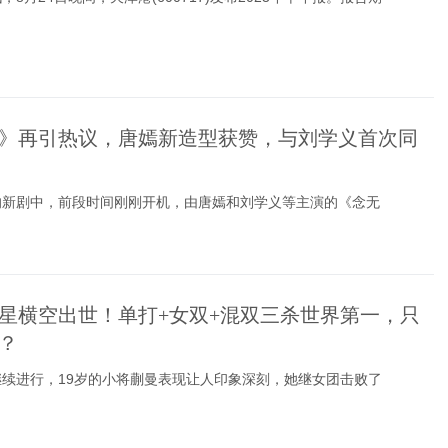
》再引热议，唐嫣新造型获赞，与刘学义首次同
的新剧中，前段时间刚刚开机，由唐嫣和刘学义等主演的《念无
星横空出世！单打+女双+混双三杀世界第一，只
？
续进行，19岁的小将蒯曼表现让人印象深刻，她继女团击败了