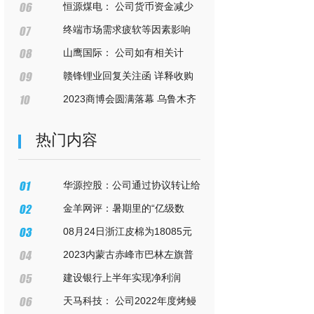
似“圈钱”？
将按照相关法律法规的要求及时进
恒源煤电： 公司货币资金减少
行审议披露
主要是因为分红和购买理财产品，
终端市场需求疲软等因素影响
公司贷款规模在逐年降低，感谢你
纳芯微上半年净利同比下降
山鹰国际： 公司如有相关计
的关注
167.48%
划，会按照有关规定及时履行信息
赣锋锂业回复关注函 详释收购
披露义务
蒙金矿业作价合理性
2023商博会圆满落幕 乌鲁木齐
市水磨沟区意向签约54.6亿元
热门内容
华源控股：公司通过协议转让给
上海岱熹投资的股份交易，已向中
金羊网评：暑期里的“亿级数
登公司提交股份过户申请，后续请
据”，勾勒中国经济新气象
08月24日浙江皮棉为18085元
关注公司公告
2023内蒙古赤峰市巴林左旗普
通高校师范类全日制专科毕业生拟
建设银行上半年实现净利润
聘用人员公示
1672.95亿 同比增长3.12%
天马科技： 公司2022年度烤鳗