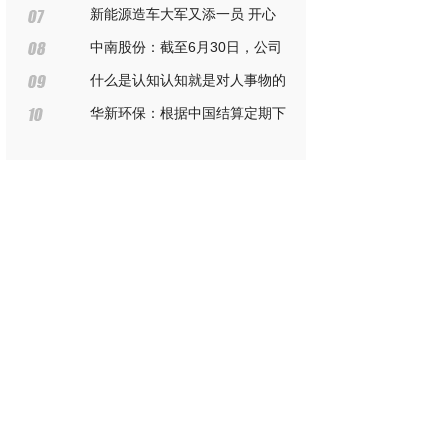
销量约1400吨，其中约90%出口，
新能源造车大军又添一员 开心
主要出口到日本
汽车并购茂林斯达交割完毕
中南股份：截至6月30日，公司
股东人数为90,499
什么是认知认知就是对人事物的
理解和认识，是对客观世界的理解
华新环保：根据中国结算定期下
和认识
发的股东名册，截至8月18日，公司
股东人数为：27688