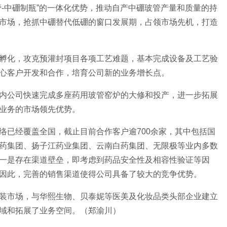
管-中硼制瓶”的一体化优势，推动自产中硼玻管产量和质量的持
市场，抢抓中硼替代低硼的窗口发展期，占领市场先机，打造
孵化，攻克预灌封项目各项工艺难题，基本完成设备及工艺验
心客户开发和合作，培育公司新的业务增长点。
内公司快速完成多座药用玻管窑炉的大修和投产，进一步拓展
业务的市场领先优势。
络已经覆盖全国，截止目前合作客户逾700余家，其中包括国
药集团、扬子江药业集团、云南白药集团、无限极等业内多数
一是存在渠道壁垒，即考虑到药品安全性及相容性验证等因
因此，完善的销售渠道使得公司具备了较大的竞争优势。
装市场，与华熙生物、贝泰妮等医美及化妆品类头部企业建立
域和拓展了业务空间。（郑渝川）