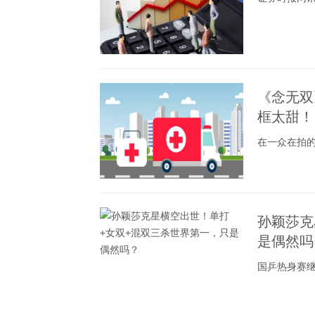
《念无双
框太甜！
在一众在拍
孙颖莎克
是偶然吗
国乒热身赛继