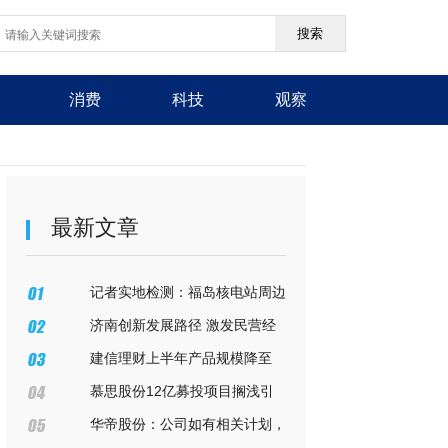
搜索
消费
科技
观察
最新文章
记者实地检测：福岛核电站周边
最高辐射值为东京200倍
济南创新发展路径 激发民营经
济活力
建信理财上半年产品规模降至
1.47万亿 净利同比降42.39%至
慕思股份12亿募投项目搁浅引
11.02亿
出举报往事，业绩“变脸”背后疑
华帝股份：公司如有相关计划，