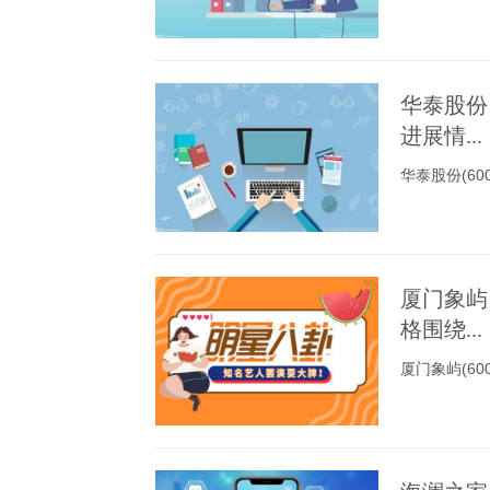
华泰股份
进展情...
华泰股份(6
厦门象屿
格围绕...
厦门象屿(6