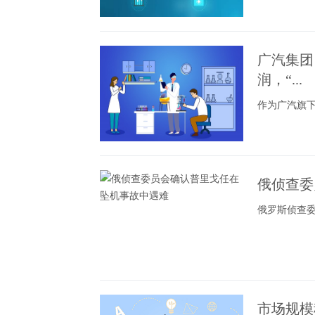
广汽集团
润，“...
作为广汽旗下
俄侦查委
俄罗斯侦查
市场规模