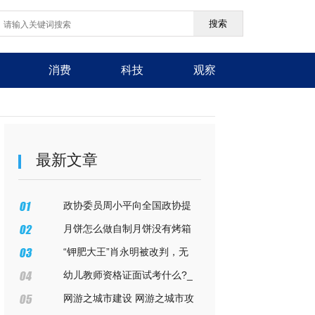
搜索
消费
科技
观察
最新文章
政协委员周小平向全国政协提
案，由于日本国在8.24日未经允许
月饼怎么做自制月饼没有烤箱
（月饼怎么做自制月饼）
“钾肥大王”肖永明被改判，无
罪！
幼儿教师资格证面试考什么?_
幼儿教师资格证面试考什么
网游之城市建设 网游之城市攻