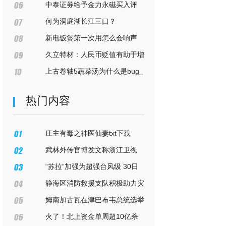
略
中泰证券给予金力永磁买入评
级，2023年半年报点评：业绩环比
何为洞庭湖长江三口？
修复，新能源汽车领域收入占比达
新电饭煲第一次用怎么会响声
50%以上
（新电饭煲第一次用怎么处理）
久立特材：人民币贬值有助于增
加汇兑收益，对出口业务有积极影
上古卷轴5蔬菜汤为什么是bug_
响
什么是BUG
热门内容
庄主有毒之神医仙妻txt下载
（庄主有毒之神医仙妻txt）
武林外传官博发文称浙江卫视
《我们的客栈》节目侵权
“苏拉”加强为超强台风级 30日
夜间掠过台湾岛南部
静海区消防救援支队积极助力灾
后重建工作：企业复工复产 消防安
姆南加古瓦在津巴布韦总统选举
全送上门
中获得连任
火了！北上资金单周超10亿杀