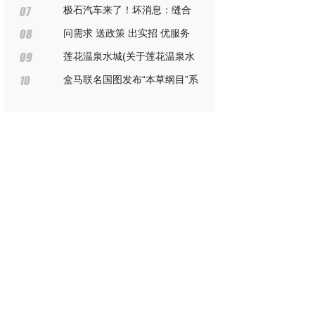
入这只白马股，连续增持12天！
极石汽车来了！坏消息：缝合
怪；好消息：都缝了
问需求 送政策 出实招 优服务
——进贤县以“税引擎”驱动民营经济
莲花温泉水城(关于莲花温泉水
发展
城简述)
盒马联名国图发布“本草纲目”系
列新品