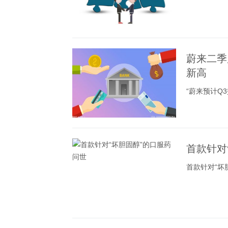
蔚来二季
新高
“蔚来预计Q3交
首款针对
首款针对“坏