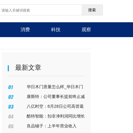
搜索
消费
科技
观察
最新文章
华日木门质量怎么样_华日木门
康斯特：公司董事长提前终止减
持计划
八亿时空：8月28日公司高管葛
思恩减持公司股份合计5.5万股
酷特智能：扣非净利润同比增长
74.42% 引领C2M产业互联网工业
良品铺子：上半年营业收入