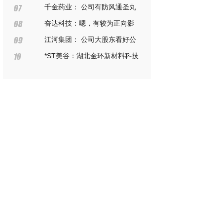
据详见公司在上海证券交易所网站
千金药业： 公司有防风通圣丸
披露的《公司2023年半年度报告》
的批文，其功能主治解表通里，清
奋达科技：嗯，有较为正向影
热解毒
响，在半年报中已有体现，但汇率
江河集团： 公司大股东看好公
波动受多方面因素影响，敬请注意
司未来发展前景。目前暂无回购公
*ST美谷：湖北金环新材料科技
投资风险
司股票的计划
有限公司在湖北省第三批支柱产业
细分领域验形冠军科技小巨人名单
中