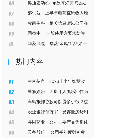
4.0
39.87亿元 全方位优化全渠道布局
奥迪发动机esp故障灯亮怎么处
理
盛讯达：上半年电商直销收入增
长近1.5倍，锂矿产品收入超5000万
金凯生科：相关信息请以公司在
元
深圳证券交易所官网和指定媒体披
同益中： 一般使用方要求防弹
露的信息为准
产品使用寿命为5-8年
华菱线缆：华菱“金凤”始终如一
坚持“精品立企，高端致胜”，脚踏实
热门内容
地，仰望星空
中科信息：2023上半年智慧政
务业务发展迅速 新签合同额同比增
星辉娱乐：西班牙人俱乐部作为
长63.9%
完整的体育资产具备吸引力
车辆抵押贷款可以贷多少钱？这
里告诉你
农业银行付万军：受存量房贷利
率调整等影响 行业净息差仍将承压
共同药业：公司主要产品为甾体
药物生产所需的起始物料和中间体
天鹅股份： 公司半年度财务数