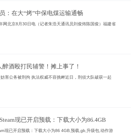
员：在大“烤”中保电煤运输通畅
国青年网北京8月30日电（记者朱浩天通讯员刘俊炜陈国俊）福建省
人醉酒殴打民辅警！摊上事了！
警妨害公务被刑拘 执法权威不容挑衅近日，刑侦大队破获一起
team现已开启预载：下载大小为86.4GB
am现已开启预载：下载大小为86 4GB,预载,gb,升级包,动作游