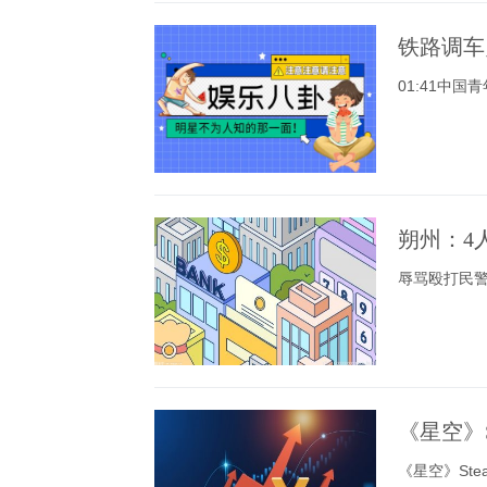
铁路调车
01:41中
朔州：4
辱骂殴打民
《星空》S
《星空》Ste