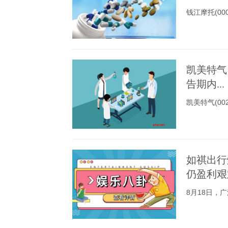
钱江摩托(0
凯美特气
告期内...
凯美特气(0
如祺出行
仍盈利艰
8月18日，广